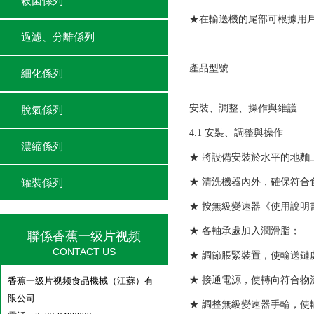
殺菌係列
★在輸送機的尾部可根據用
過濾、分離係列
產品型號
細化係列
安裝、調整、操作與維護
脫氣係列
4.1 安裝、調整與操作
濃縮係列
★ 將設備安裝於水平的地
★ 清洗機器內外，確保符合
罐裝係列
★ 按無級變速器《使用說明
★ 各軸承處加入潤滑脂；
聯係香蕉一级片视频
CONTACT US
★ 調節脹緊裝置，使輸送鏈
★ 接通電源，使轉向符合物
香蕉一级片视频食品機械（江蘇）有
限公司
★ 調整無級變速器手輪，使