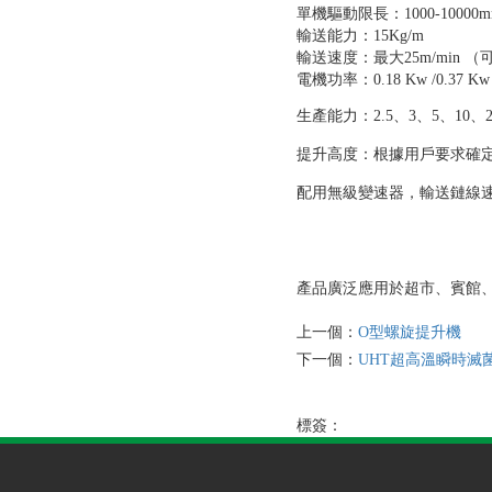
單機驅動限長：1000-10000
輸送能力：15Kg/m
輸送速度：最大25m/min （
電機功率：0.18 Kw /0.37 Kw /0.
生產能力：2.5、3、5、10、2
提升高度：根據用戶要求確
配用無級變速器，輸送鏈線
產品廣泛應用於超市、賓館
上一個：
O型螺旋提升機
下一個：
UHT超高溫瞬時滅
標簽：