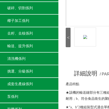
破碎、切割係列
椰子加工係列
去籽、去核係列
<
輸送、提升係列
清洗機係列
挑選、分級係列
詳細說明
/ P
成套生產線係列
產品特點
★該機的輸送鏈部分有三種
泵係列
耐用；b、符合食品衛生的聚
★“a、b”2種組裝型式適