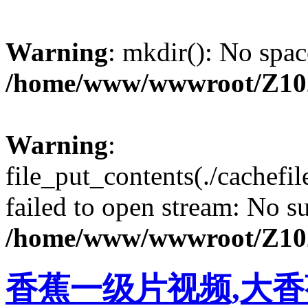
Warning
: mkdir(): No spac
/home/www/wwwroot/Z10
Warning
:
file_put_contents(./cachef
failed to open stream: No su
/home/www/wwwroot/Z10
香蕉一级片视频,大香